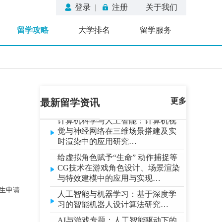
生存”…
登录
|
注册
关于我们
人工智能与AIGC：深度神经网络算
留学攻略
大学排名
留学服务
法对生成式AI的实现——探索微软
ChatGPT、谷歌Transformer等预训练
大模型背后的算法原理…
计算机科学专题：动画角色“总动员”
基于计算机图形学CG技术与视觉三
维重建技术的动画与行为仿真研
究…
更多
最新留学资讯
计算机科学与人工智能：计算机视
觉与神经网络在三维场景搭建及实
时渲染中的应用研究…
给虚拟角色赋予“生命” 动作捕捉等
CG技术在游戏角色设计、场景渲染
与特效建模中的应用与实现…
人工智能与机器学习：基于深度学
生申请
习的智能机器人设计算法研究…
AI与游戏专题：人工智能驱动下的