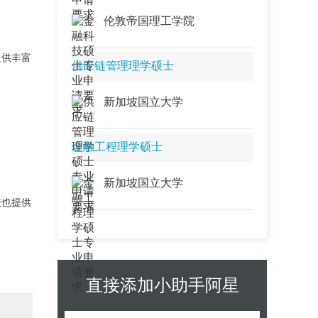
计算机科学与人工智能：人工智能
伦敦帝国理工学院
的多元应用场景解析——以文本分
析、图像处理与智能推荐等应用为
提供丰富
例…
供应链管理理学硕士
数据科学与统计学专题：基于协同
过滤的智能推荐系统构建——以亚
新加坡国立大学
马逊个性化推荐功能为例探索用户
行为的实时预测与优化…
金融工程理学硕士
EE电子工程 通信工程专题：5G至
6G的关键技术跃迁 面向未来应用场
景的通信系统革新与性能提升方法
新加坡国立大学
研究…
校也提供
ECE电子信息工程专题：面向工业
4.0、自动驾驶等智能场景的5G/6G
网络设计与物联网融合机制研究…
ECE电子信息工程 数字图像处理专
直接添加小助手阿星
题：融合机器学习与模式识别的图
像分析解决方案——以无人机、无
人安防中的图像识别算法为例…