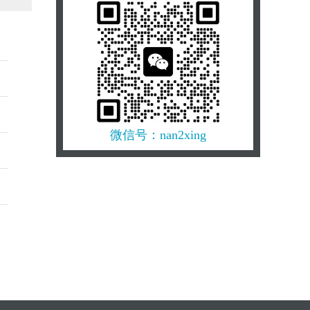
传播学 信息传播学专题：基于复杂
网络分析的网络舆情传播、演化及
应对策略研究…
ECE电子信息工程专题：多传感器信
息协同传输与数据处理技术在感知
通信系统中的一体化设计研究——
以无人机通信网络、星地融合系统
为例…
微信号：nan2xing
金融科技专题：AI能代替人类投资
吗？GPT-5等大语言模型在金融决策
中的作用研究…
数字金融专题：面向未来的金融产
品与金融服务——以华为金融大模
型为例，解读金融科技赋能下的行
业新生态…
机械工程专题：飞行器机翼及涡轮
叶片中流场的数值模拟研究…
生物医学工程专题：探索人类的“第