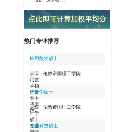
2027香港大学教育学硕士申请攻
略：亚洲顶尖教育学院，成就你的
教育领袖梦想…
2027香港大学商业人工智能硕士申
请指南：驾驭AI变革，成为企业智
能化转型的“领航者”…
热门专业推荐
2027香港大学财富管理硕士申请攻
略：立足亚洲金融中心，成为财富
应用数学硕士
管理行业的“精英顾问”…
2027香港大学市场营销理学硕士申
伦敦帝国理工学院
请指南：洞察消费者心智，成为品
牌增长的“战略操盘手”…
2027香港大学会计学硕士申请攻
统计学硕士
略：从数字到洞察，成为商业世界
的“语言大师”…
伦敦帝国理工学院
2027香港大学商业分析理学硕士申
请指南：从数据到决策，成为驱动
商业变革的“分析领袖”…
金融科技硕士