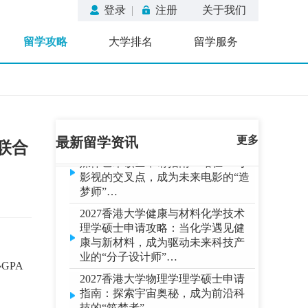
登录
|
注册
关于我们
26秋招 | 新加坡Top3大学硕士，斩获
长鑫存储全职offer，看看薪资多少…
留学攻略
大学排名
留学服务
NUS、NTU研究生录取人数暴涨
60%！这类专业成最大赢家......…
2027香港大学生物医学创新硕士申
请攻略：从实验室到市场，成为医
疗科技革命的“转化先锋”…
2027香港大学人工智能电影制作与
更多
最新留学资讯
M联合
媒体艺术硕士申请指南：站在AI与
影视的交叉点，成为未来电影的“造
梦师”…
2027香港大学健康与材料化学技术
理学硕士申请攻略：当化学遇见健
康与新材料，成为驱动未来科技产
业的“分子设计师”…
GPA
2027香港大学物理学理学硕士申请
指南：探索宇宙奥秘，成为前沿科
技的“筑梦者”…