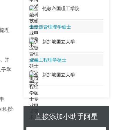
2027香港大学微电子科学与技术工
伦敦帝国理工学院
程理学硕士申请攻略：从沙子到芯
片，成为半导体产业的“造芯”先锋…
2027香港大学集成电路与电子系统
供应链管理理学硕士
梳理
工程学硕士申请指南：从芯片到系
统，成为半导体时代的“硬核工程
新加坡国立大学
师”…
2027香港大学低空技术工程学硕士
申请指南：抢占低空经济新蓝海，
，并
金融工程理学硕士
成为3D交通时代的“领航者”…
电子学
2027香港大学机器人与智能系统工
新加坡国立大学
程理学硕士申请指南：从机械臂到
自主无人机，成为智能时代的“机器
人创造者”…
申
2027香港大学电气和电子工程理学
硕士申请攻略：从芯片到电网，成
目积攒
为驱动智能时代的“电力电子大师”…
直接添加小助手阿星
2027香港大学创新设计与技术工程
理学硕士申请指南：融合创意与科