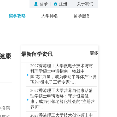
成为引领健康未来的“注册营养师”…
登录
|
注册
关于我们
2027香港理工大学生物制药开发与
留学攻略
大学排名
留学服务
商业化理学硕士申请指南：融汇科
学与商业，成为驱动生物医药产业
创新的“生物制药领袖”…
2027香港理工大学碳中和可持续技
术理学硕士申请攻略：引领零碳变
革，成为驱动绿色未来的“碳中和专
家”…
更多
最新留学资讯
健康
2027香港理工大学微电子技术与材
料理学硕士申请指南：铸就中
国“芯”力量，成为驱动半导体产业腾
飞的“微电子工程专家”…
2027香港理工大学营养与健康活龄
理学硕士申请攻略：守护银发健
康，成为引领老龄化社会的“注册营
养师”…
中扮演
2027香港理工大学技术创业硕士申
请指南：从创新到创业，成为驱动