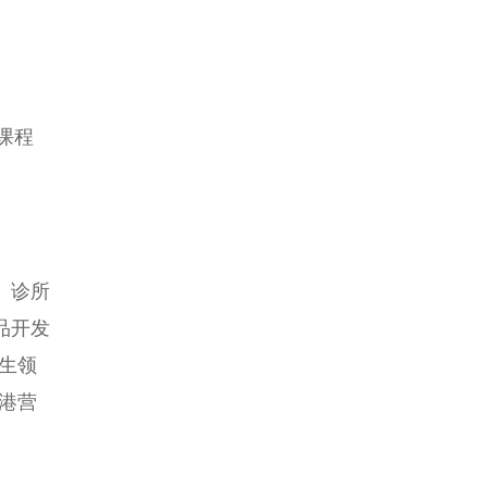
新国立、港理工双校全奖直博​…
26秋 | 墨尔本大学管理硕士（会计与
金融）offer来了，看看都录取了什么
样的学生…
离谱！雅思官方被罚87万英镑，2万
课程
人总分被改......…
26秋招 | 新加坡Top3大学硕士，斩获
爱旭股份全职offer，看看薪资多少…
刚刚！2027QS世界大学排名公布！
港中文18，港科33！新南成为澳洲
、诊所
第一！…
品开发
2027香港理工大学精算及投资科学
理学硕士申请指南：量化风险，驾
卫生领
驭投资，成为驱动金融未来的“精算
与投资专家”…
香港营
2027香港理工大学运筹及风险分析
理学硕士申请攻略：量化决策，掌
控风险，成为驱动商业与金融智能