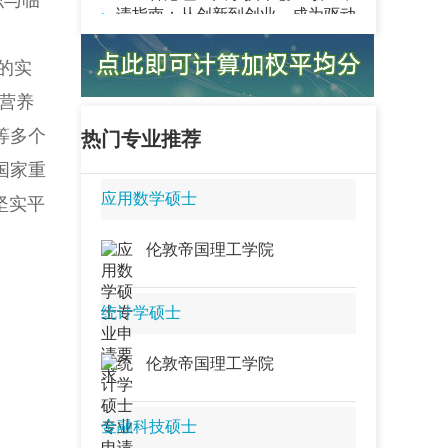
识与临
科技商业化的“未来科技创业领袖”…
2027香港理工大学代理式人工智能
的实
系统理学硕士申请攻略：构建自主
智能体，成为驱动下一代AI系统革
营养
新的“智能体架构师”…
等多个
热门专业推荐
最新泰晤士世界排名发布！港科大
全港第一，港大未上榜，全球第一
国家重
意想不到......…
应用数学硕士
坚实平
26秋 | 香港科技大学人工智能硕士
offer来了，看看都录取了什么样的学
伦敦帝国理工学院
生…
港校QS冲高后，学费再度上涨！内
统计学硕士
地生扎心了…
26秋招 | 新加坡Top3大学硕士，斩获
伦敦帝国理工学院
索尔思光电全职offer，看看薪资多
少…
2027香港理工大学网络安全理学硕
金融科技硕士
士申请指南：铸就数字防线，成为