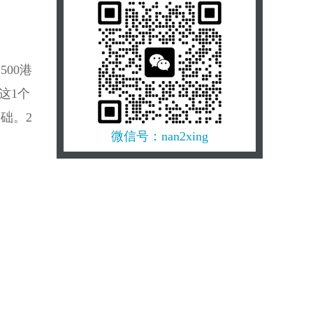
的“AI架构师”…
2027香港理工大学区块链科技硕士
申请指南：驾驭去中心化未来，成
为驱动金融科技变革的“区块链架构
500港
师”…
 这1个
2027香港理工大学数据科学与分析
础。2
理学硕士申请攻略：融汇数学、统
计与计算，成为驱动智能决策的“数
微信号：nan2xing
据科学家”…
26秋 | 南洋理工大学机器人与智能系
统硕士offer来了，看看都录取了什么
样的学生…
27Fall首班车！港三新二最新动向披
露，截止日期与项目清单速存！…
2026中国证监会拟录取名单发布！
硕士成绝对主力，也录QS600开外留
学生！…
985光电均分86，手握科研论文斩获