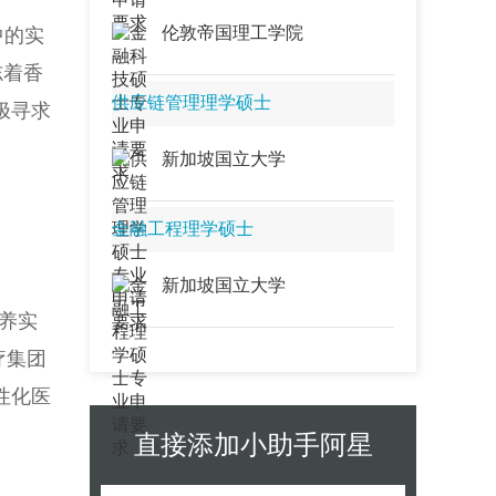
守护网络空间安全的“安全领袖”…
伦敦帝国理工学院
中的实
2027香港理工大学人工智能技术数
志着香
学硕士申请攻略：筑牢AI数学根
基，成为驱动智能时代核心算法
供应链管理理学硕士
极寻求
的“AI数学专家”…
2027香港理工大学信息技术理学硕
新加坡国立大学
士申请指南：融汇计算与创新，成
为驱动数字化转型的“IT专家”…
金融工程理学硕士
2027香港理工大学量化金融及金融
科技硕士申请攻略：融合定量分析
与金融科技，成为驱动金融创新
新加坡国立大学
的“量化金融专家”…
养实
2027香港理工大学元宇宙科技理学
疗集团
硕士申请指南：跨越虚实边界，成
为驱动下一代互联网的“元宇宙架构
性化医
师”…
直接添加小助手阿星
2027香港理工大学人工智能与大数
据计算理学硕士申请攻略：驾驭AI
与大数据浪潮，成为驱动智能时代